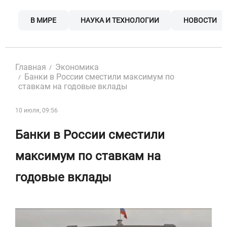
Skip
to
В МИРЕ
НАУКА И ТЕХНОЛОГИИ
НОВОСТИ
content
Главная
Экономика
Банки в России сместили максимум по
ставкам на годовые вклады
10 июля, 09:56
Банки в России сместили
максимум по ставкам на
годовые вклады