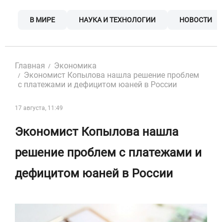
Skip
to
В МИРЕ
НАУКА И ТЕХНОЛОГИИ
НОВОСТИ
content
Главная
Экономика
Экономист Копылова нашла решение проблем
с платежами и дефицитом юаней в России
17 августа, 11:49
Экономист Копылова нашла
решение проблем с платежами и
дефицитом юаней в России