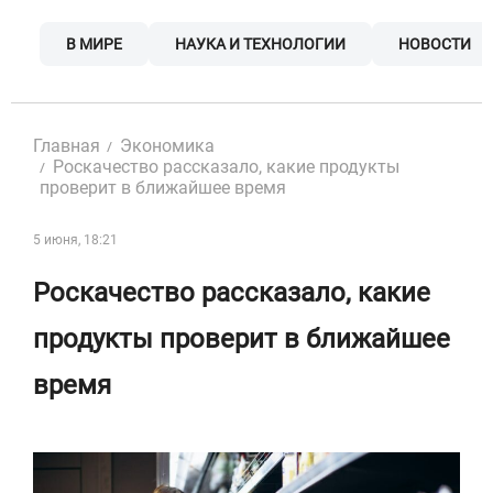
Skip
to
В МИРЕ
НАУКА И ТЕХНОЛОГИИ
НОВОСТИ
content
Главная
Экономика
Роскачество рассказало, какие продукты
проверит в ближайшее время
5 июня, 18:21
Роскачество рассказало, какие
продукты проверит в ближайшее
время