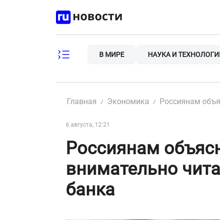
Skip
to
content
В МИРЕ
НАУКА И ТЕХНОЛОГИ
Главная
Экономика
Россиянам объя
6 августа, 12:21
Россиянам объясн
внимательно чита
банка