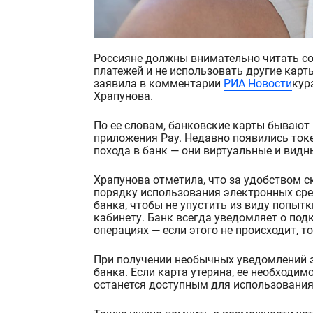
Россияне должны внимательно читать сообщения от банка, завести отдельную карту для онлайн-
платежей и не использовать другие карты
заявила в комментарии
РИА Новости
кур
Храпунова
.
По ее словам, банковские карты бывают 
приложения
Pay
. Недавн
о появились
ток
похода в банк — они виртуальные и вид
Храпунова
отметила, что за удобством 
порядку использования электронных ср
банка, чтобы не упустить из виду попы
кабинету. Банк всегда уведомляет о под
операциях — если этого не происходи
т, 
При получении необычных уведомлений э
банка. Если карта утеряна, ее необходим
останется доступным для исп
ользования