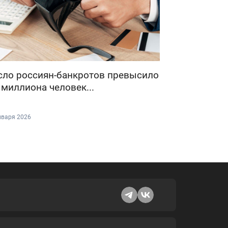
сло россиян-банкротов превысило
 миллиона человек...
нваря 2026