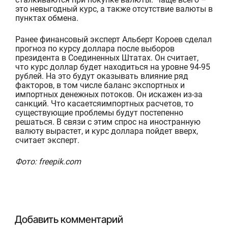
это
невыгодный курс, а также отсутствие валюты в
пунктах обмена
.
Ранее финансовый эксперт
Альберт
Короев
сделал
прогноз по курсу доллара после выборов
президента в Соединенных Штатах. Он считает,
что
курс
доллар будет
находиться на уровне
94-95
рублей.
На
это буд
у
т
оказывать влияние ряд
факторов, в том числе
баланс экспортных и
импортных
денежных
потоков
. Он
искажен из-за
санкци
й
.
Что касается
импортных
расчет
ов, то
существующие проблемы
будут постепенно
решаться
. В связи с этим спрос на
иностранную
валюту вырасте
т
, и курс доллара пойдет вверх
,
считает эксперт.
Фото: freepik.com
Добавить комментарий