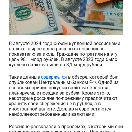
В августе 2024 года объем купленной россиянами
валюты вырос в два раза по
отношению к
показателю за июль
. Граждане потратили на эту
цель 98,1
млрд
рублей.
В
августе 2023 года было
куплено валюты лишь на 3,1
млрд
рублей.
Такие данные
содержатся
в
обзоре
, который был
опубликован Центральным банком РФ. Одной из
основных причин покупки валюты
являются
планируемые поездки за рубеж. Кроме этого,
некоторые россияне по-прежнему предпочитают
хранить свои сбережения не в рублях, а в
иностранной валют
е
. Доллар и евро остаются
наиболее
востребованными валютами.
Россияне рассказали о проблемах, с которыми они
сталкиваются при покупке валюты. Чаще всего
–