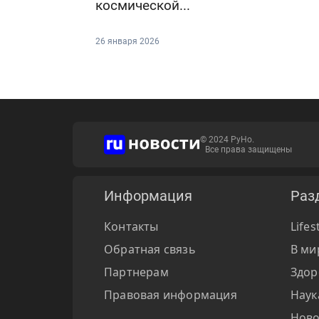
космической...
26 января 2026
© 2024 РуНо.
Все права защищены
Информация
Раз
Контакты
Lifes
Обратная связь
В ми
Партнерам
Здор
Правовая информация
Наук
Ново