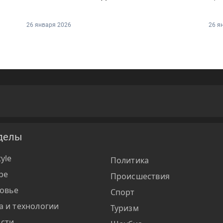
26 января 2026
26 я
делы
tyle
Политика
ре
Происшествия
овье
Спорт
а и технологии
Туризм
сти