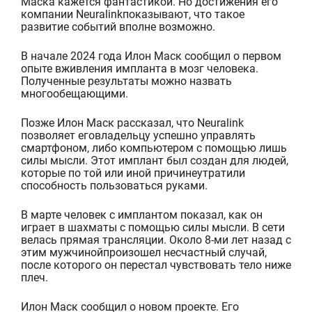
Маска кажется фантастикой. Но достижения его
компании Neuralinkпоказывают, что такое
развитие событий вполне возможно.
В начале 2024 года Илон Маск сообщил о первом
опыте вживления импланта в мозг человека
.
Полученные результаты можно назвать
многообещающими.
Позже Илон Маск рассказал, что Neuralink
позволяет еговладельцу успешно управлять
смартфоном, либо компьютером с помощью лишь
силы мысли. Этот имплант был создан для людей,
которые по той или иной причинеутратили
способность пользоваться руками.
В марте человек с имплантом показал, как он
играет в шахматы с помощью силы мысли. В сети
велась прямая трансляции. Около 8-ми лет назад с
этим мужчинойпроизошел несчастный случай,
после которого он перестал чувствовать тело ниже
плеч.
Илон Маск сообщил о новом проекте. Его