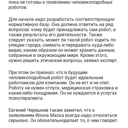
пока
не готовы к появлению человекоподобных
роботов.
Для начала надо
разраб
о
т
а
ть
соответствующую
нормативную базу
. Она должна ответить на ряд
вопросов:
кому
будет принадлежать
сам
робот
, а
также результаты его деятельности.
Также
следует
у
казать
,
может ли
такой
робот ходить по
улицам
города
, снимать и передавать
куда-либо
видео
, каким образом он может хранить данные,
собранные в окружающем мире. Кроме этого,
нужно решить этические вопросы, заявил эксперт.
При этом он признал, что
в будущем
человекоподобный робот будет идеальным
работником для компании. Он
не ест
и
не спит
.
Роботу
не нужен
отпуск
,
медицинск
ая
страховк
а и
какие-либо поощрения.
Он
не нуждается в услугах
психотерапевта
.
Евгений
Черешнев
также заметил, что к
заявлением Илона Маска всегда надо относиться
серьезно.
Он
обязательно
делает то, о чем говорит.