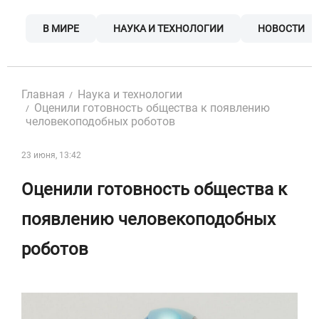
Skip
to
В МИРЕ
НАУКА И ТЕХНОЛОГИИ
НОВОСТИ
content
Главная
Наука и технологии
Оценили готовность общества к появлению
человекоподобных роботов
23 июня, 13:42
Оценили готовность общества к
появлению человекоподобных
роботов