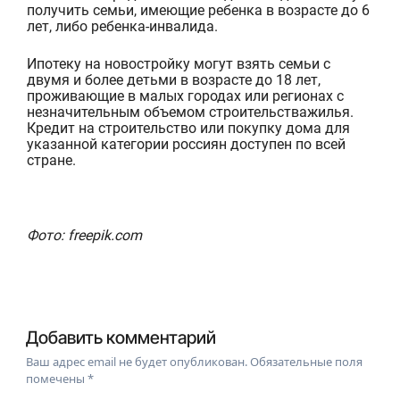
получить семьи
, имеющие ребенка в возрасте до 6
лет, либо
ребенк
а
-инвалид
а
.
И
потеку на новостройк
у
могут взять семьи с
двумя и более детьми
в возрасте до 18 лет
,
проживающие
в малых городах или регионах с
незначительным
объемом строительства
жилья
.
Кредит на строительство
или покупку
дома для
указанной
категории
россиян
доступен по всей
стране
.
Фото: freepik.com
Добавить комментарий
Ваш адрес email не будет опубликован.
Обязательные поля
помечены
*