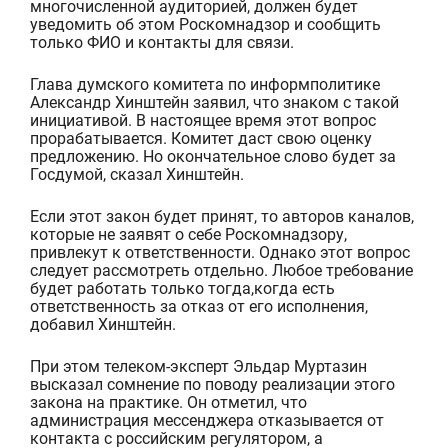
многочисленной аудиторией, должен будет
уведомить об этом Роскомнадзор и сообщить
только ФИО и контакты для связи
.
Глава думского комитета по информполитике
Александр Хинштейн заявил, что знаком с такой
инициативой. В настоящее время этот вопрос
прорабатывается. Комитет даст свою оценку
предложению. Но окончательное слово будет за
Госдумой, сказал Хинштейн.
Если
этот
закон
будет принят
, то
авторов каналов
,
которые не
заявят
о себе Роскомнадзор
у
,
привлекут
к ответственности.
Однако этот
вопрос
следует рассмотреть отдельно
.
Любое
требовани
е
будет работать только тогда,
когда
есть
ответственность за
отказ от его исполнения,
добавил
Хинштейн.
При этом
телеком-эксперт Эльдар Муртазин
высказал сомнение по поводу реализации этого
закона на практике. Он отметил, что
а
дминистрация мессенджера
отказывается от
контакта
с российским регулятором, а