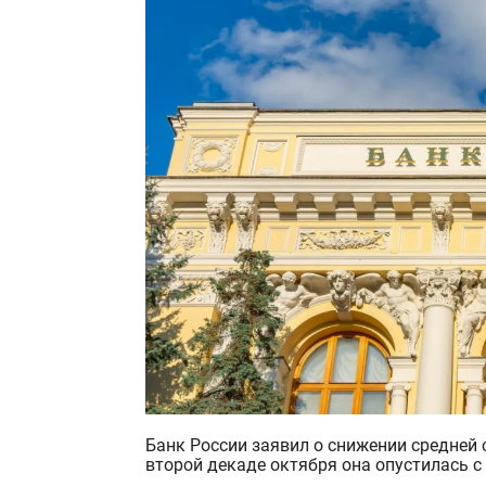
Банк России заявил о снижении средней ставки по вкладам впервые за последние 7 месяцев: во
второй декаде октября она опустилась с 