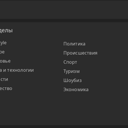
делы
tyle
Политика
ре
Происшествия
овье
Спорт
а и технологии
Туризм
сти
Шоубиз
ество
Экономика