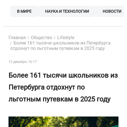
Skip
to
В МИРЕ
НАУКА И ТЕХНОЛОГИИ
НОВОСТИ
content
Главная
Общество
Lifestyle
Более 161 тысячи школьников из Петербурга
отдохнут по льготным путевкам в 2025 году
12 декабря, 16:17
Более 161 тысячи школьников из
Петербурга отдохнут по
льготным путевкам в 2025 году