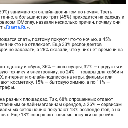
танно, а большинство трат (45%) приходится на одежду и
ервисом ЮMoney, назвали несколько причин, почему они
т «
Газета
.Ru
».
ожатся спать, поэтому покуют что-то ночью, а 45%
время никто не отвлекает. Еще 33% респондентов
рочно заказать, а 28% сказали, что у
них нет времени на
т одежду и обувь, 36% — аксессуары, 32% — продукты и
ую технику и электронику, по 24% — товары для хобби и
КХ
, интернет и онлайн-подписки на игры, фильмы или
ают косметику, 15% — бытовую химию, а по 11% —
штрафы.
на разных площадках. Так, 68% опрошенных
отдают
ственным онлайн-магазинам брендов, а 26% — сервисам
циальных сетях ночью покупают 18% респондентов, а на
ных. Еще 13% совершают ночные по
купки на ресейл-