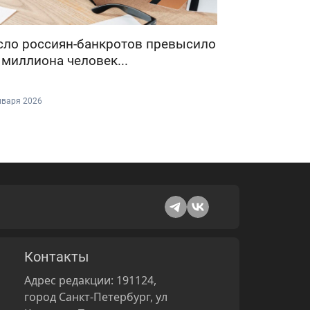
сло россиян-банкротов превысило
 миллиона человек...
нваря 2026
Контакты
Адрес редакции: 191124,
город Санкт-Петербург, ул