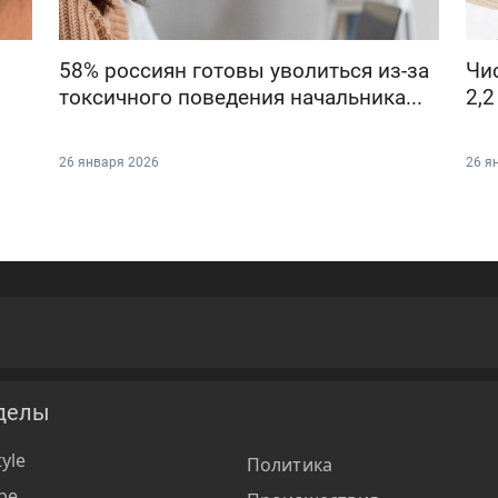
58% россиян готовы уволиться из-за
Чи
токсичного поведения начальника...
2,2
26 января 2026
26 я
делы
tyle
Политика
ре