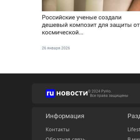
Российские ученые создали
дешевый композит для защиты от
космической...
26 января 2026
© 2024 РуНо.
Все права защищены
Информация
Раз
Контакты
Lifes
Обратная связь
В ми