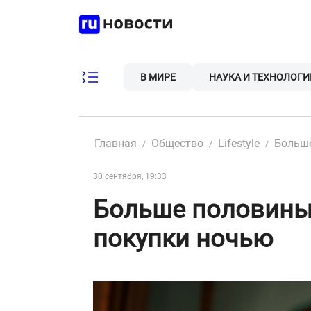
Skip
to
content
В МИРЕ
НАУКА И ТЕХНОЛОГИ
Главная
Общество
Lifestyle
Больше
30 сентября, 19:33
Больше половины
покупки ночью