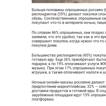
Больше половины опрошенных россиян (60%) занимаются онлайн-шопингом по ночам. Треть
респондентов (35%) делают покупки спон
обувь. Соотечественники
, опрошенные с
покупают что-то в интернете ночью, пише
По словам 46% опрошенных, они поздно л
заявили, что это удобно, так как в это 
совершают покупки, когда нужно что-то с
покупки днем.
Большинство респондентов (45%) покупаю
готовую еду. Еще 26% приобретают бытов
подарки, а по 19% оплачивают услуги Ж
музыку. При этом 17% опрошенных покуп
игрушки, а также оплачивают налоги и 
Ночные онлайн-заказы россияне делают 
предпочтение маркетплейсам, 32% — соб
доставки продуктов и готовой еды. В со
зарубежные площадки идут 15% опрошен
платформах.