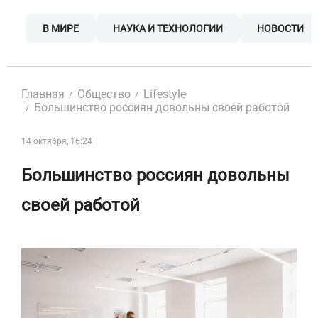
Skip
to
В МИРЕ
НАУКА И ТЕХНОЛОГИИ
НОВОСТИ
content
Главная
Общество
Lifestyle
Большинство россиян довольны своей работой
14 октября, 16:24
Большинство россиян довольны
своей работой