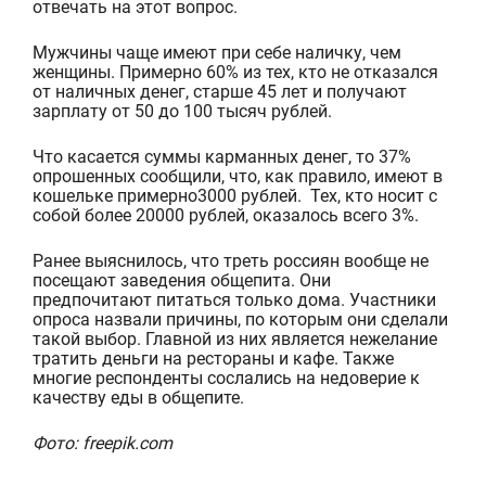
отвечать на этот вопрос.
М
ужчин
ы чаще имеют при себе наличку
, чем
женщин
ы
. Примерно 60% из
тех, кто не отказался
от наличных денег,
старше 45 лет и получают
зарплату от 50 до 100 тысяч рублей.
Что касается суммы
карманных
денег, то
37%
опрошенных
сообщили
, что
, как правило, имеют
в
кошельке
примерно
3000
рублей
. Тех, кто носит с
собой более 20000 рублей, оказалось всего
3%
.
Ранее выяснилось, что треть россиян вообще не
посещают заведения общепита. Они
предпочитают питаться только дома. Участники
опроса назвали причины, по которым они сделали
такой выбор.
Г
лавной из них является нежелание
тратить деньги на рестораны и кафе. Также
многие респонденты сослались на недоверие к
качеству еды в общепите.
Фото: freepik.com