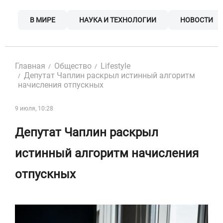
Skip
to
В МИРЕ
НАУКА И ТЕХНОЛОГИИ
НОВОСТИ
content
Главная
Общество
Lifestyle
Депутат Чаплин раскрыл истинный алгоритм
начисления отпускных
9 июля, 10:28
Депутат Чаплин раскрыл
истинный алгоритм начисления
отпускных