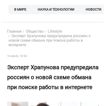
Skip
to
В МИРЕ
НАУКА И ТЕХНОЛОГИИ
НОВОСТИ
content
Главная
Общество
Lifestyle
Эксперт Храпунова предупредила россиян о
новой схеме обмана при поиске работы в
интернете
16 июля, 16:54
Эксперт Храпунова предупредила
россиян о новой схеме обмана
при поиске работы в интернете