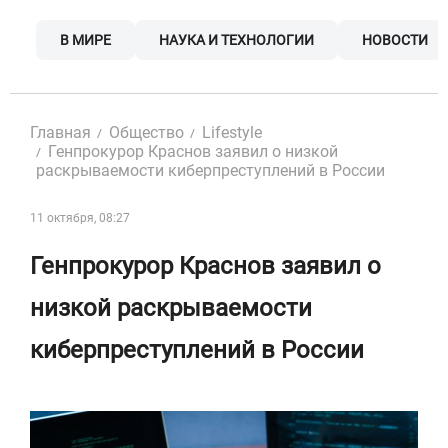
Skip
to
В МИРЕ
НАУКА И ТЕХНОЛОГИИ
НОВОСТИ
content
Главная
Общество
Lifestyle
Генпрокурор Краснов заявил о низкой
раскрываемости киберпреступлений в России
11 октября, 08:27
Генпрокурор Краснов заявил о
низкой раскрываемости
киберпреступлений в России