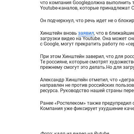
что компания
Google
должна выполнить т
Youtube
-каналов, которые принадлежат 
Он подчеркнул, что речь идет не о блоки
Хинштейн вновь
заявил
,
что
в ближайшие
загрузки видео на
Youtube
. Она может сн
с Google, могут прекратить работу по
«
се
При этом Хинштейн заверил, что
для росс
Те россияне
,
которые
смотр
я
т художест
прежнему
смогут это делать
.
Н
о для загр
Александр Хинштейн отметил, что «
дегр
направлен
не против российских пользов
ресурса.
Руководство нашей страны пере
Ранее «Ростелеком» также предупредил 
Компан
ия уже фиксирует ухудшение каче
Фото: кадр из видео на Rutube