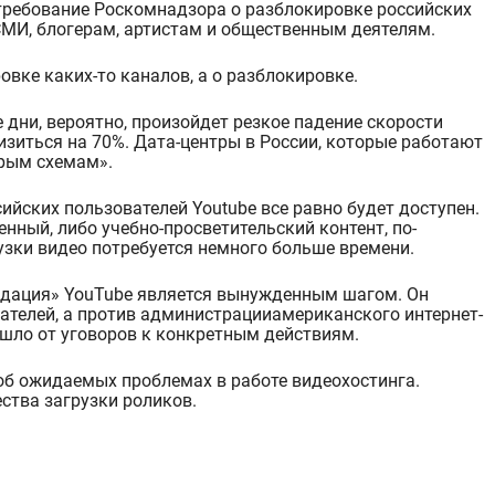
ребование Роскомнадзора о разблокировке российских
СМИ, блогерам, артистам и общественным деятелям.
ровке каких-то каналов, а о разблокировке.
 дни, вероятно, произойдет резкое падение скорости
изиться на 70%.
Дат
а
-центры в
России
,
которые работают
рым схемам
».
ийских пользователей Youtube все равно
будет доступен
.
венный
, либо
учебно-просветительский контент,
по-
узки
видео
потребуется
немного
больше времени.
адация
»
YouTube
является
вынужденны
м
шаг
ом
.
Он
ателей, а против
администрации
американского
интернет-
шло от уговоров к конкретным действиям.
об ожидаемых проблемах в работе видеохостинга.
ства загрузки роликов.