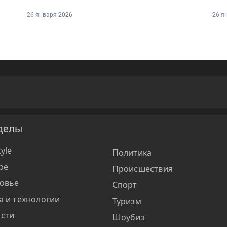
26 января 2026
26 я
делы
tyle
Политика
ре
Происшествия
овье
Спорт
а и технологии
Туризм
сти
Шоубиз