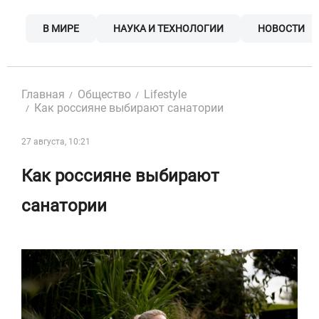
Skip
to
В МИРЕ
НАУКА И ТЕХНОЛОГИИ
НОВОСТИ
content
Главная
Общество
Lifestyle
Как россияне выбирают санатории
27 августа, 10:21
Как россияне выбирают
санатории