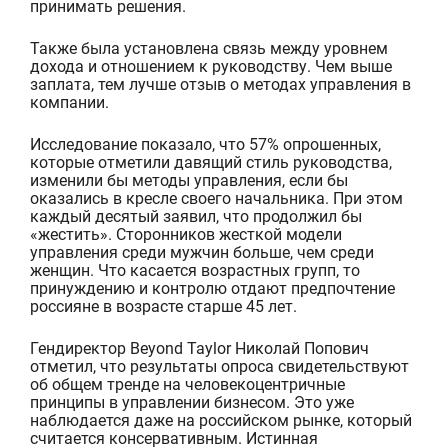
принимать решения.
Также была установлена связь между уровнем
дохода и отношением к руководству. Чем выше
заплата, тем лучше отзыв о методах управления в
компании.
Исследование показало, что 57% опрошенных,
которые отметили давящий стиль руководства,
изменили бы методы управления, если бы
оказались в кресле своего начальника. При этом
каждый десятый заявил, что продолжил бы
«
жестить
». Сторонников жесткой модели
управления среди мужчин больше, чем среди
женщин. Что касается возрастных групп, то
принуждению и контролю отдают предпочтени
е
россияне в возрасте старше 45 лет.
Гендиректор
Beyond
Taylor
Никол
ай
Попович
отметил
,
что результаты опроса свидетельствуют
об общем тренде
на
человекоцентричные
принципы в управлении бизнесом
. Это уже
наблюдается даже на российском рынке, который
считается консервативным.
Истинная