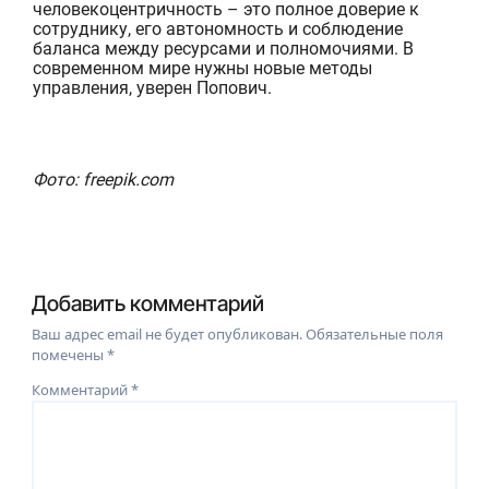
человекоцентричность
–
это
полное
доверие к
сотруднику,
его
автономность и
соблюдение
баланс
а
между
ресурс
ами
и полномочи
ями
.
В
современном мире нужны новые методы
управления, уверен Попович.
Фото: freepik.com
Добавить комментарий
Ваш адрес email не будет опубликован.
Обязательные поля
помечены
*
Комментарий
*