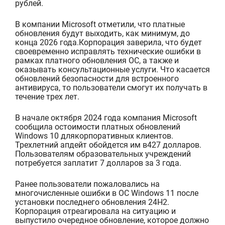
рублей.
В
компании Microsoft отметили, что платные
обновления будут выходить
, как
минимум
,
до
конца 2026 года
.
Корпорация заверила, что будет
своевременно исправлять технические ошибки
в
рамках платного обновления ОС, а также
и
оказывать консультационные услуги.
Что касается
обновлени
й
безопасности для встроенного
антивируса
, то пользователи смогут их получ
а
ть
в
течение трех лет.
В начале октября
2024 года компания
Microsoft
сообщила о
стоимост
и
платных обновлений
Windows 10
для
корпоративны
х
клиент
ов
.
Т
рехлетни
й
апдейт
обойдется им в
427 долларов.
Пользовател
ям
образовательных учреждений
потребуется заплатит
7 долларов
за 3 года.
Ранее пользователи пожало
вали
сь на
многочисленные ошибки в ОС
Windows 11
после
установки последнего обновления
24H2
.
Корпорация отреагировала на ситуацию и
выпустило очередное обновление, которое должно