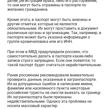
детей
,
регистрации брака
, либо
его расторжении
,
то они могут быть отражены в паспорте по
желанию гражданина.
Кроме
э
того, в паспорт могут быть внесены и
другие
отметки
, которые не являются
обязательными.
Их могут
простав
ить
в документ
различные
орган
ы
и организаци
и.
Так, н
апример, в
паспорте может
быть указана
информация о
групп
е
крови
человека
и
ли
его
ИНН.
При этом в МВД предупредили россиян, что
самостоятельно делать в паспорте какие-либо
записи
строго
запрещено.
Если они появятся, то
такой паспорт будет считаться недействительным.
Ранее россиянам рекомендовали внимательно
проверить данные, указанные в загранпаспорте.
Из-за допущенных ошибок в написании имени,
фамилии или населенного пункта некоторые
российские туристы не смогли выехать за границу.
Их загранпаспорта были признаны
недействительными. Однако эта проблема не
носила массовый характер.