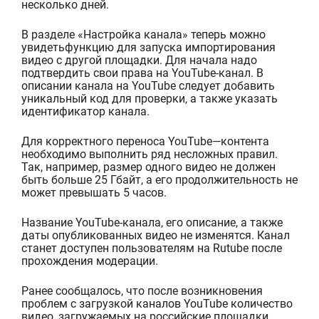
несколько дней.
В
разделе
«
Настройка канала
»
теперь можно
увидеть
функцию для запуска
импортирования
видео с другой площадки. Для
начала надо
подтвердить
свои права на
YouTube
-канал. В
описани
и
канала на YouTube
следует
добавить
уникальный
код для проверки
,
а также
указать
идентификатор канала
.
Для корректного переноса
YouTube
—
контента
необходимо выполнить
ряд несложных
правил.
Так, например,
размер одного видео не должен
быть
больше
25
Г
байт,
а
его
продолжительность
не
может превышать
5 часов.
Название
YouTube
-канала
, его описание, а также
даты опубликованных видео не изменятся. Канал
станет доступен пользователям на
Rutube
после
прохождения модерации.
Ранее сообщалось, что после возникновения
проблем с загрузкой каналов
YouTube
количество
видео, загружаемых на российские площадки,