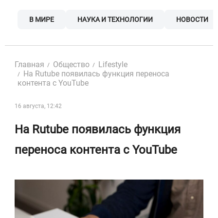
Skip
to
В МИРЕ
НАУКА И ТЕХНОЛОГИИ
НОВОСТИ
content
Главная
Общество
Lifestyle
На Rutube появилась функция переноса
контента с YouTube
16 августа, 12:42
На Rutube появилась функция
переноса контента с YouTube