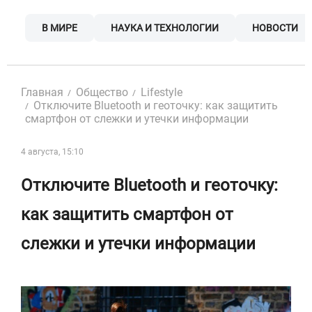
Skip
to
В МИРЕ
НАУКА И ТЕХНОЛОГИИ
НОВОСТИ
content
Главная
Общество
Lifestyle
Отключите Bluetooth и геоточку: как защитить
смартфон от слежки и утечки информации
4 августа, 15:10
Отключите Bluetooth и геоточку:
как защитить смартфон от
слежки и утечки информации