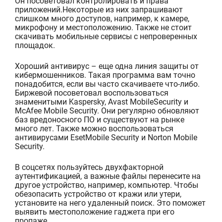
Он посоветовал контролировать и права
приложений.Некоторые из них запрашивают
слишком много доступов, например, к камере,
микрофону и местоположению. Также не стоит
скачивать мобильные сервисы с непроверенных
площадок.
Хороший антивирус – еще одна линия защиты от
кибермошенников. Такая программа вам точно
понадобится, если вы часто скачиваете что-либо.
Биржевой посоветовал воспользоваться
знаменитыми Kaspersky, Avast MobileSecurity и
McAfee Mobile Security. Они регулярно обновляют
баз вредоносного ПО и существуют на рынке
много лет. Также можно воспользоваться
антивирусами EsetMobile Security и Norton Mobile
Security.
В соцсетях пользуйтесь двухфакторной
аутентификацией, а важные файлы перенесите на
другое устройство, например, компьютер. Чтобы
обезопасить устройство от кражи или утери,
установите на него удаленный поиск. Это поможет
выявить местоположение гаджета при его
пропаже.