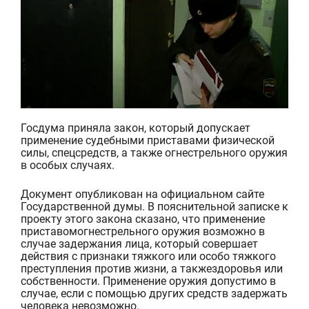
Госдума приняла закон
, который допускает
применение судебными приставами физической
силы, спецсредств, а также огнестрельного оружия
в особых случаях.
Документ опубликован на официальном сайте
Государственной думы. В пояснительной записке к
проекту этого закона сказано, что
применени
е
приставом
огнестрельного оружия
возможно
в
случае задержания лица,
который соверша
ет
действия с
признаки тяжкого или особо тяжкого
преступления против жизни,
а также
здоровья или
собственности
. Применение оружия допустимо в
случае, если
с помощью других средств задержать
человека невозможно.