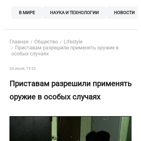
Skip
to
В МИРЕ
НАУКА И ТЕХНОЛОГИИ
НОВОСТИ
content
Главная
Общество
Lifestyle
Приставам разрешили применять оружие в
особых случаях
24 июля, 19:32
Приставам разрешили применять
оружие в особых случаях