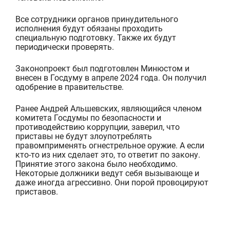
Все
сотрудник
и
органов принудительного
исполнения
будут обязаны
проходить
специальную подготовку
. Также
их будут
периодически проверять.
Законопроект был подготовлен Минюстом и
внесен в Госдуму в апреле 2024 года. Он получил
одобрение в правительстве.
Ранее
Андрей
Альшевских
,
являющийся
член
ом
комитета Госдумы по безопасности и
противодействию коррупции
, заверил, что
приставы не
будут
злоупотреблять
правом
применять огнестрельное оружие.
А если
кто-то из них сделает это, то ответит по закону.
Принятие этого
закона
было
необходимо
.
Некоторые
должники
ведут себя вызывающе и
даже иногда агрессивно.
Они порой провоцируют
приставов.