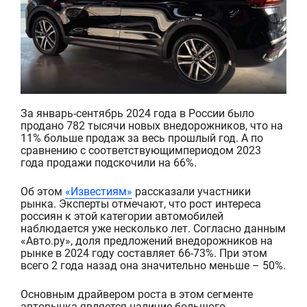
За январь-сентябрь 2024 года в России было
продано 782 тысячи новых внедорожников, что на
11% больше продаж за весь прошлый год. А по
сравнению с
соответствующим
периодом 2023
года продажи подскочили на 66%.
Об этом
«Известиям»
рассказали участники
рынка. Эксперты отмечают, что рост интереса
россиян к этой категории автомобилей
наблюдается уже несколько лет. Согласно данным
«
Авто.ру
», доля предложений внедорожников
на
рынке
в 2024 году
составляет 66-73%.
При этом
всего 2 года назад она
значительно меньше – 5
0%.
Основным драйвером роста в
этом
сегменте
авторынка
явля
е
тся
наличие большого