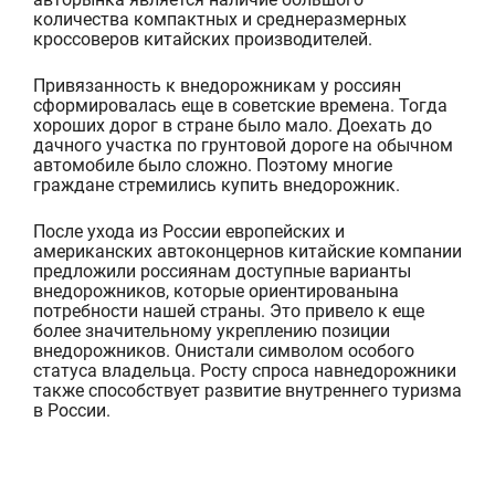
количества
компактны
х
и среднеразмерны
х
кроссове
ров
китайск
их
производ
ителей.
Привязанность к внедорожникам у россиян
сформировалась еще в советские времена. Тогда
хороших дорог в стране было мало. Доехать до
дачного участка
по грунтовой дороге на обычном
автомобиле было сложно. Поэтому многие
граждане стремились купить внедорожник.
После ухода
из России
европейских и
американских
автоконцернов
китайские
компании
предложили
россиянам
доступные варианты
внедорожников
,
которые
ориентирован
ы
на
потребности
нашей страны
. Это
привело к еще
более значительному укреплению
позици
и
внедорожник
ов
. Он
и
стал
и
символом особого
статуса владельца.
Росту спроса на
внедорожники
также
способствует развитие
внутреннего туризма
в России.