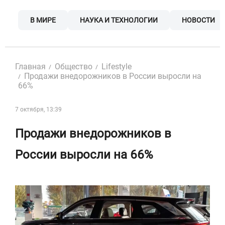
Skip
to
В МИРЕ
НАУКА И ТЕХНОЛОГИИ
НОВОСТИ
content
Главная
Общество
Lifestyle
Продажи внедорожников в России выросли на
66%
7 октября, 13:39
Продажи внедорожников в
России выросли на 66%