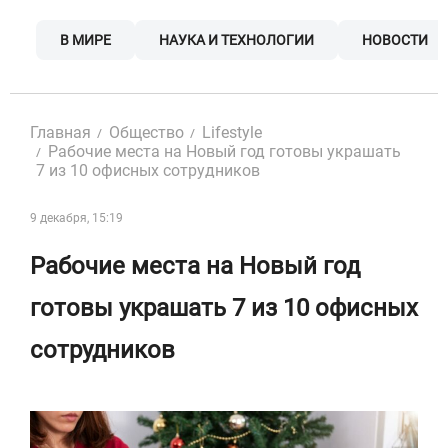
Skip
to
В МИРЕ
НАУКА И ТЕХНОЛОГИИ
НОВОСТИ
content
Главная
Общество
Lifestyle
Рабочие места на Новый год готовы украшать
7 из 10 офисных сотрудников
9 декабря, 15:19
Рабочие места на Новый год
готовы украшать 7 из 10 офисных
сотрудников