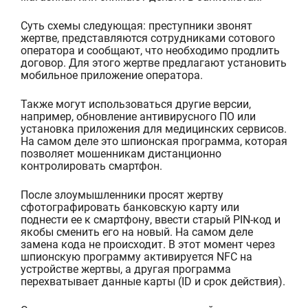
Суть схемы следующая: преступники звонят
жертве, представляются сотрудниками сотового
оператора и сообщают, что необход
имо продлить
договор. Для этого жертве предлагают установить
мобильное приложение оператора.
Также могут использоваться другие версии,
например, обновление антивирусного ПО или
установка приложения для медицинских сервисов.
На самом деле эт
о шпионская про
грамма, которая
позволяет мошенникам дистанционно
контролировать смартфон.
После злоумышленники просят жертву
сфотографировать банковскую карту или
поднести ее к смартфону, ввести старый PIN-код и
якобы сменить его на новый. На самом деле
замена кода не п
роисходит. В этот момент через
шпионскую программу активируется NFC на
устройстве жертвы, а другая программа
перехватывает данные карты (ID и срок действия).