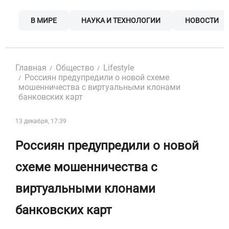
Skip
to
В МИРЕ
НАУКА И ТЕХНОЛОГИИ
НОВОСТИ
content
Главная
Общество
Lifestyle
Россиян предупредили о новой схеме
мошенничества с виртуальными клонами
банковских карт
13 декабря, 17:39
Россиян предупредили о новой
схеме мошенничества с
виртуальными клонами
банковских карт