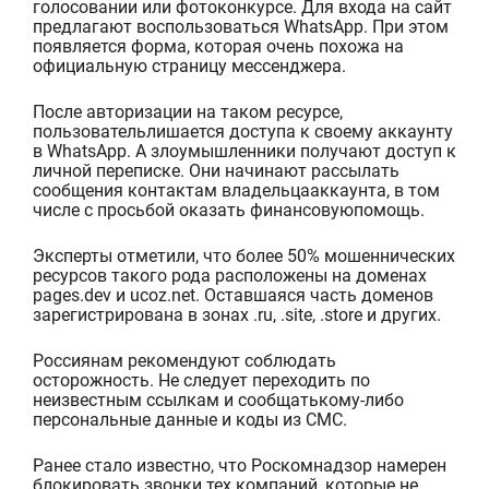
голосовании или фотоконкурсе. Для входа на сайт
предлагают воспользоваться
WhatsApp
. При этом
появляется форма, которая очень похожа на
официальную страницу мессенджера.
После
авторизации на
таком
ресурсе,
пользователь
лишается доступа
к своему аккаунту
в WhatsApp.
А з
лоумышленники
получают
доступ к
личной
переписке
. Они
начинают
рассылать
сообщения
контактам
владельца
аккаунта
, в том
числе с
просьбой
оказать
финансов
ую
помощ
ь.
Эксперты отметили, что б
олее
50%
мошеннических
ресурсов
такого рода
расположены на доменах
pages.dev
и ucoz.net
.
Оставшаяся часть
доменов
зарегистрирована в зонах .ru
,
.
site
, .
store
и
других.
Россиянам рекомендуют соблюдать
осторожность. Не следует переходить по
неизвестным ссылкам
и
сообщать
кому-либо
персональные данные и коды из СМС.
Ранее
стало известно, что
Роскомнадзор намерен
блокировать звонки
тех компаний, которые
не