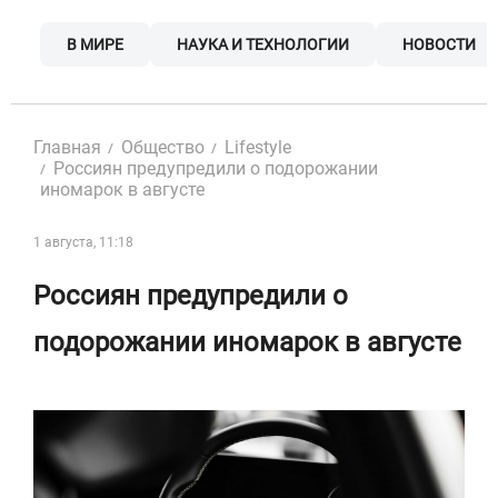
Skip
to
В МИРЕ
НАУКА И ТЕХНОЛОГИИ
НОВОСТИ
content
Главная
Общество
Lifestyle
Россиян предупредили о подорожании
иномарок в августе
1 августа, 11:18
Россиян предупредили о
подорожании иномарок в августе