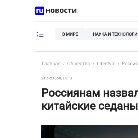
Skip
to
content
В МИРЕ
НАУКА И ТЕХНОЛОГИ
Главная
Общество
Lifestyle
Россия
21 октября, 14:13
Россиянам назва
китайские седаны