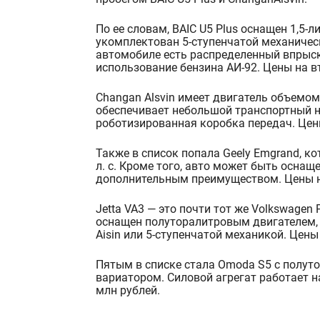
По ее словам, BAIC U5 Plus оснащен 1,5-
укомплектован 5-ступенчатой механичес
автомобиле есть распределенный впрыск
использование бензина АИ-92. Цены на в
Changan
Alsvin
имеет двигатель объемом 
обеспечивает небольшой транспортный на
роботизированная коробка передач. Цены
Также в список попала
Geely
Emgrand
, к
л. с. Кроме того, авто может быть оснащ
дополнительным преимуществом. Цены на
Jetta
VA3 — это почти тот же
Volkswagen
оснащен полуторалитровым двигателем,
Aisin
или 5-ступенчатой механикой. Цены 
Пятым в списке стала
Omoda
S5 с полут
вари
атором. Силовой агрегат работает н
млн рублей.