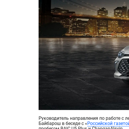
Руководитель направления по работе с
Байбарош
в беседе с «
Российской газе
то
пробегом BAIC U5 Plus и
Changan
Alsvin
.