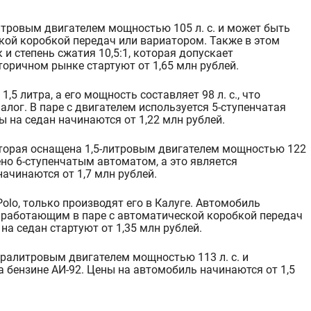
литровым двигателем мощностью 105 л. с. и может быть
кой коробкой передач или вариаторо
м. Также в этом
 и степень сжатия
10,
5:1
, которая допускает
торичном рынке стартуют от 1,65 млн рублей.
1,5 литра, а его мощность составляет
98 л. с., что
лог. В паре с двигателем используется 5-ступенчатая
 на седан начинаются от 1,22 млн рублей.
оторая оснащена 1,5-литровым двига
телем мощностью 122
ено 6-ступенчатым автоматом, а это является
чинаются от 1,7 млн рублей.
Polo
, только производят его в Калуге. Автомобил
ь
 работающим в паре с автоматической коробкой передач
на седан стартуют от 1,35 млн рублей.
оралитровым двигателем мощностью 113 л. с. и
а бензине АИ-92. Цены на автомобиль начи
наются от 1,5