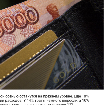
я расходов. У 14% траты немного выросли, а 10%
ольшое сокращение расходов указали 11%