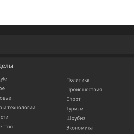
делы
tyle
Политика
ре
Происшествия
овье
Спорт
а и технологии
Туризм
сти
Шоубиз
ество
Экономика