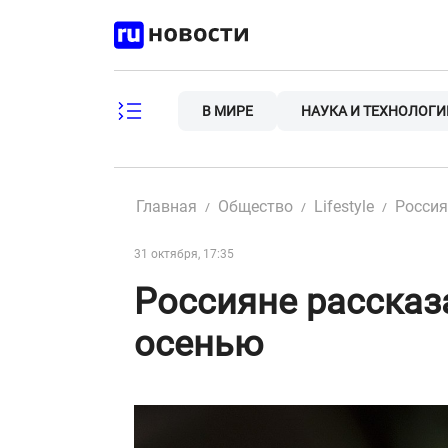
Skip
to
content
В МИРЕ
НАУКА И ТЕХНОЛОГИ
Главная
Общество
Lifestyle
Россия
31 октября, 17:35
Россияне рассказ
осенью