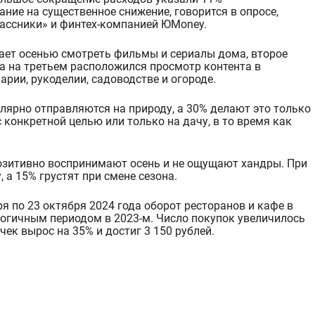
ание на существенное снижение, говорится в опросе,
ассники» и
финтех
-компанией ЮMoney.
ает осенью смотреть фильмы и сериалы дома, второе
а на третьем расположился просмотр контента в
арии, рукоделии, сад
оводстве и огороде.
лярно отправляются на природу, а 30% делают это только
конкретной целью или только на дачу, в то время как
озитивно воспринимают осень и не ощ
ущают хандры. При
 а 15% грустят при смене сезона.
я по 23 октября 2024 года оборот ресторанов и кафе в
логичным периодом в 2023-м. Число по
купок увеличилось
чек вырос на 35% и достиг 3 150 рублей.