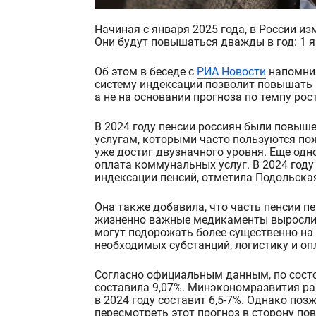
Начиная с января 2025 года, в России изменится порядок индексации страховых пенсий россиян.
Они будут
повышаться
дважды в год: 1 я
Об этом в беседе с
РИА Новости
напомнил
систему индексации позволит повышать 
а не на основании прогноза по темпу рос
В 2024 году пенсии россиян были повыше
услугам, которыми часто пользуются пож
уже достиг двузначного уровня. Еще одн
оплата коммунальных услуг. В 2024 году
индексации пенсий, отметила Подольска
Она также добавила, что часть пенсии пе
жизненно важные медикаменты выросли в
могут подорожать более существенно на 
необходимых субстанций, логистику и оп
Согласно официальным данным, по состо
составила 9,07%. Минэкономразвития ра
в 2024 году составит 6,5-7%. Однако поз
пе
ресмотреть этот прогноз в сторону по