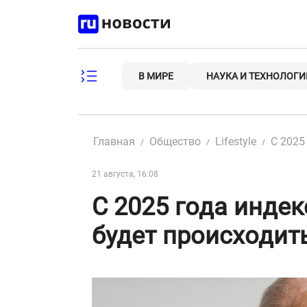
Skip
to
content
В МИРЕ
НАУКА И ТЕХНОЛОГИ
Главная
Общество
Lifestyle
С 2025
21 августа, 16:08
С 2025 года инде
будет происходить