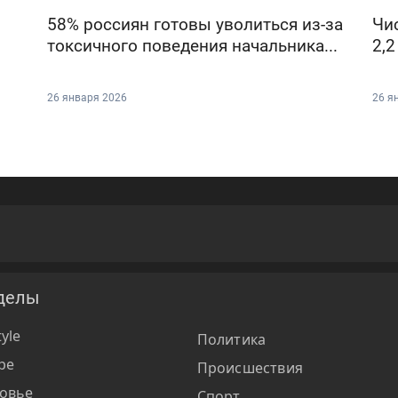
58% россиян готовы уволиться из-за
Чи
токсичного поведения начальника...
2,2
26 января 2026
26 я
делы
tyle
Политика
ре
Происшествия
овье
Спорт