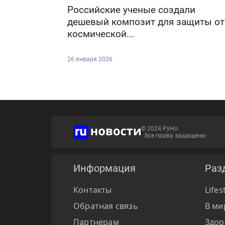
Российские ученые создали
дешевый композит для защиты от
космической...
26 января 2026
© 2024 РуНо.
Все права защищены
Информация
Раз
Контакты
Lifes
Обратная связь
В ми
Партнерам
Здор