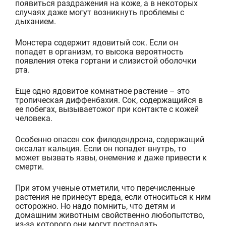
появиться
раздражения на коже
, а в некоторых
случаях
даже
могут возникнуть
проблем
ы
с
дыханием.
М
онстера содержит ядовитый сок
. Если он
попадет в организм, то высока вероятность
появления
отек
а
гортани и слизистой оболочки
рта.
Еще одно ядовитое комнатное растение – это
т
ропическая диффенбахия
.
Сок
, содержащийся
в
ее
побегах, вызывает
ожог при контакте с кожей
человека
.
Особенно опасен
сок филодендрона
, с
одержащ
ий
оксалат кальция
. Если он попадет внутрь, то
может вызвать
язвы, онемение и даже
привести к
смерти.
При этом ученые отметили, что
перечисленные
растения не принесут вреда,
если относиться к
ним
осторожно
.
Но надо помнить, что детям и
домашним животным свойственно любопытство,
из-за которого они могут пострадать.