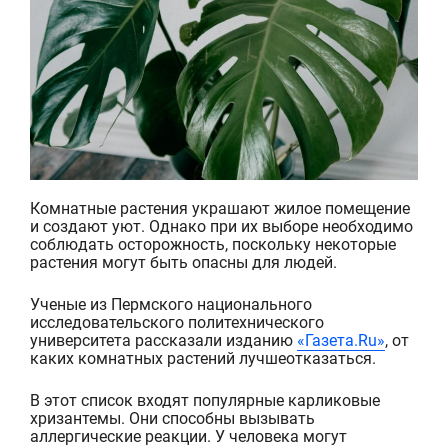
Комнатные растения украшают жилое помещение
и создают уют. Однако при их выборе необходимо
соблюдать осторожность, поскольку некоторые
растения
могут быть опасны для людей.
Ученые из Пермского национального
исследовательского политехнического
университета
рассказали изданию
«Газет
а
.Ru»
, от
каких комнатных растений
лучше
отказаться.
В этот список вход
я
т
популярные карликовые
хризантемы
. Они способны
вызывать
аллергические реакции
. У человека могут