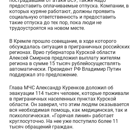
пострадавшим от атаки ВСУ, также надо
предоставить оплачиваемые отпуска. Компании, в
которых куряне работают, должны проявить
социальную ответственность и предоставить
такие отпуска
до тех пор
, пока люди не
трудоустроятся на новом месте.
В Кремле прошло совещание, в ходе которого
обсуждалась ситуация в приграничных российских
регионах. Врио губернатора Курской области
Алексей См
и
рнов предложил
выплату жителям
региона в сумме 15 тысяч рублей
осуществлять
автоматически
. Президент РФ Владимир Путин
поддержал это предложение.
Глава МЧС Александр Куренков доложил об
эвакуации 114 тысяч человек, которые проживали
в приграничных населенных пунктах Курской
области. Он заверил,
что
этим людям
оказывается
вся
необходимая
помощь, как медицинская, так и
психологическая.
«Горячая линия» работает
круглосуточно. На нее уже поступило более 11
тысяч обращений граждан.