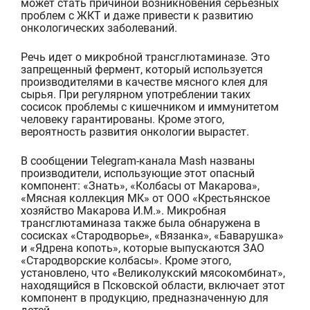
может стать причиной возникновения серьезных
проблем
с
ЖКТ и даже привести к развитию
онкологических заболеваний.
Речь идет о
микробн
ой
трансглютаминаз
е. Это
запрещенный фермент, который используется
производителями в качестве мясного клея для
сырья. При регулярном употреблении таких
сосисок проблемы с кишечником и иммунитетом
человеку гарантированы. Кроме этого,
вероятность развития онкологии вырастет.
В сообщении
Telegram-канал
а
Mash
названы
производители, использующие этот опасный
компонент:
«Знать», «Колбасы от Макарова»,
«Мясная коллекция МК» от ООО «Крестьянское
хозяйство Макарова И.М.»
. М
икробная
трансглютаминаза
также была обнаружена
в
сосисках «
Стародворье
», «Вязанка», «
Баварушка
»
и «Ядрена копоть»,
которые выпускаются
ЗАО
«
Стародворские
колбасы»
.
Кроме этого,
установлено, что
«Великолукский мясокомбинат»
,
находящийся в
Псковской области
, включает этот
компонент в продукцию, предназначенную для