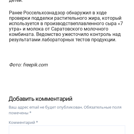
детей.
Ранее
Россельхознадзор обнаружил
в ходе
проверки
подделки растительного жира
, который
используется в производстве
плавленного сыра
«7
утра» и молока от Саратовского молочного
комбината.
Ведомство ужесточило
контроль над
результатами
лабораторны
х
тест
ов
продукции.
Фото: freepik.com
Добавить комментарий
Ваш адрес email не будет опубликован.
Обязательные поля
помечены
*
Комментарий
*