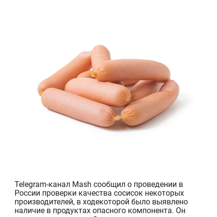
Telegram-канал Mash
сообщил о проведении в
России провер
ки
качества сосис
о
к некоторых
производителей
, в
ходе
котор
ой
было выявлено
наличие в продукт
ах
опасного компонента. Он