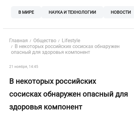
Skip
to
В МИРЕ
НАУКА И ТЕХНОЛОГИИ
НОВОСТИ
content
Главная
Общество
Lifestyle
В некоторых российских сосисках обнаружен
опасный для здоровья компонент
21 ноября, 14:45
В некоторых российских
сосисках обнаружен опасный для
здоровья компонент