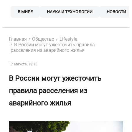
Skip
to
В МИРЕ
НАУКА И ТЕХНОЛОГИИ
НОВОСТИ
content
Главная
Общество
Lifestyle
В России могут ужесточить правила
расселения из аварийного жилья
17 августа, 12:16
В России могут ужесточить
правила расселения из
аварийного жилья