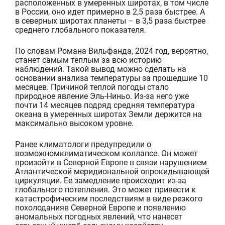
расположенных в умеренных широтах, в том числе
в России, оно идет примерно в 2,5 раза быстрее
.
А
в северных широтах планеты – в 3,5 раза быстрее
среднего глобального показателя.
По словам
Роман
а
Вильфанд
а, 2024 год, вероятно,
станет самым теплым за всю историю
наблюдений. Такой вывод можно сделать на
основании анализа температуры за прошедшие 10
месяцев. Причиной теплой погоды стало
природное явление
Эль-Ниньо
. Из-за него уже
почти
14 месяцев подряд средняя температура
океана в умеренных широтах
Земли
держится на
максимально высоком уровне.
Ранее к
лиматологи предупредили о
возможном
климатическом коллапсе
. Он
может
произойти в Северной Европе
в связи
нарушен
ием
Атлантическо
й
меридиональной опрокидывающей
циркуляции.
Ее замедление
происходит из-за
глобаль
ного
потеплени
я
.
Это может пр
и
вести
к
катастрофическим последствиям
в виде
резк
ого
похолодани
я
в Северной Европе
и
появлению
аномальных
погодных явлений
, что нанесет