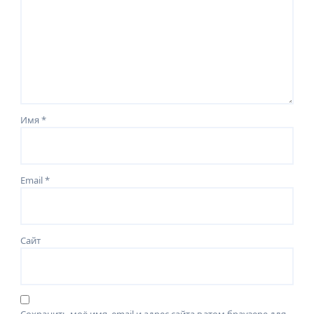
Имя
*
Email
*
Сайт
Сохранить моё имя, email и адрес сайта в этом браузере для