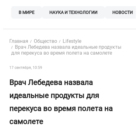
Skip
to
В МИРЕ
НАУКА И ТЕХНОЛОГИИ
НОВОСТИ
content
Главная
Общество
Lifestyle
Врач Лебедева назвала идеальные продукты
для перекуса во время полета на самолете
17 сентября, 10:59
Врач Лебедева назвала
идеальные продукты для
перекуса во время полета на
самолете