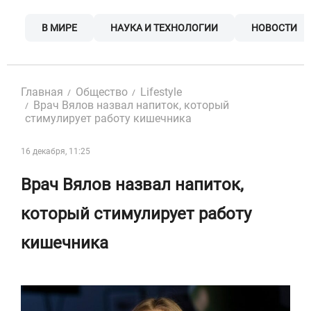
Skip
to
В МИРЕ
НАУКА И ТЕХНОЛОГИИ
НОВОСТИ
content
Главная
Общество
Lifestyle
Врач Вялов назвал напиток, который
стимулирует работу кишечника
16 декабря, 11:25
Врач Вялов назвал напиток,
который стимулирует работу
кишечника