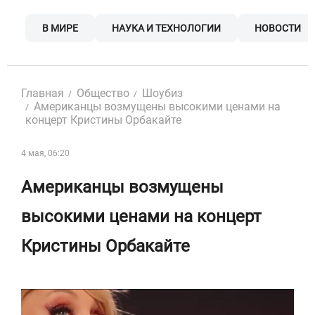
Skip
to
В МИРЕ
НАУКА И ТЕХНОЛОГИИ
НОВОСТИ
content
Главная
Общество
Шоубиз
Американцы возмущены высокими ценами на
концерт Кристины Орбакайте
4 мая, 06:20
Американцы возмущены
высокими ценами на концерт
Кристины Орбакайте