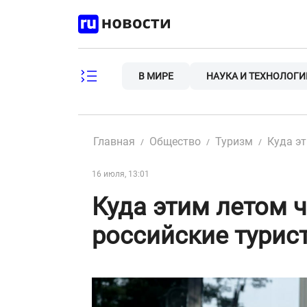
Skip
to
content
В МИРЕ
НАУКА И ТЕХНОЛОГИ
Главная
Общество
Туризм
Куда эт
16 июля, 13:01
Куда этим летом 
российские турис