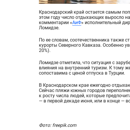
Краснодарский край остается самым по
этом году число отдыхающих выросло на 
комментарии «
АиФ
» исполнительный ди
Ломидзе.
По ее словам, соотечественника также с
курорты Северного Кавказа. Особенно ув
20%).
Ломидзе отметила, что ситу
ация с зару
влияния на внутренний туризм. К тому ж
сопоставима с ценой отпуска в Турции.
В Краснодарском крае ежегодно отдыхаю
Сейчас пляжи южных городов переполнен
к росту числа людей, которые предпочита
— в первой декаде июня, или в конце — в
Фото: freepik.com