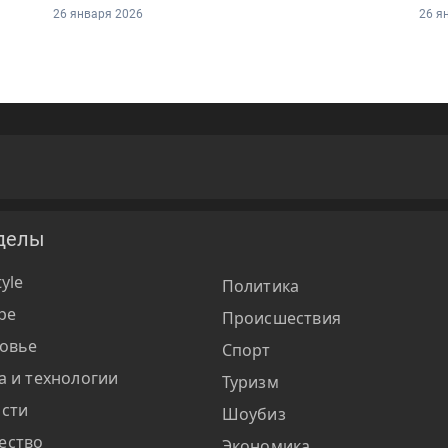
26 января 2026
26 я
делы
tyle
Политика
ре
Происшествия
овье
Спорт
а и технологии
Туризм
сти
Шоубиз
ество
Экономика