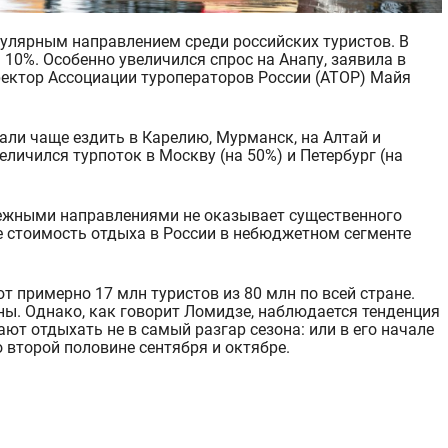
пулярн
ым направлением среди российских туристов. В
10%. Особенно увеличился спрос на Анапу, заявила в
ректор Ассоциац
ии туроператоров России (АТОР) Майя
тали чаще ездить в Карелию, Мурманск, на Алтай и
еличился турпоток в Москву (на 50%) и Петербург (на
бежными направлениями не оказывает существенного
е стоимость отдыха в России в небюджетном сегменте
т примерно 17 млн туристов из 8
0 млн по всей стране.
ы. Однако, как говорит Ломидзе, наблюдается тенденция
ют отдыхать не в самый разгар сезона: или в его начале
о второй п
оловине сентября и октябре.