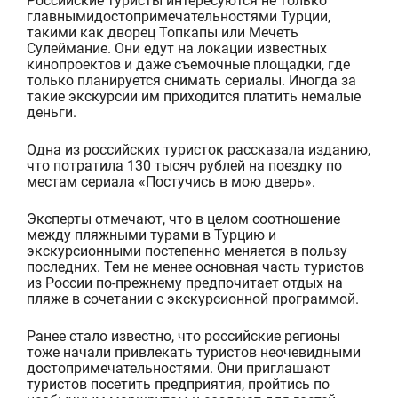
Российские туристы
интересуются
не только
главны
ми
достопримечательност
ями
Турции
,
таки
ми
как
дворец
Топкапы
или
Мечеть
Сулеймание
. О
ни
едут
на
локации известных
кино
проектов
и даже
съемочные площадки
, где
только планируется
снимать
сериалы.
Иногда за
такие экскурсии им приходится платить
немалые
деньги.
Одна из российских туристок рассказала изданию,
что потратила 130 тысяч рублей на поездку по
местам сериала «Постучись в мою дверь».
Эксперты отмечают, что в целом с
оотношение
между
пляжны
ми
тур
ами
в Турцию и
экскурсионны
ми
постепенно меняется в пользу
последних.
Тем не менее
основная
часть
туристов
из России
по-прежнему
предпочитает отдых
на
пляже в сочетании с экскурсионной программой.
Ранее стало известно, что российские регионы
тоже начали привлекать туристов неочевидными
достопримечательностями. Они приглашают
туристов посетить предприятия, пройтись
по