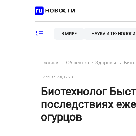
Skip
to
content
В МИРЕ
НАУКА И ТЕХНОЛОГИ
Главная
Общество
Здоровье
Биот
17 сентября, 17:28
Биотехнолог Быст
последствиях еже
огурцов