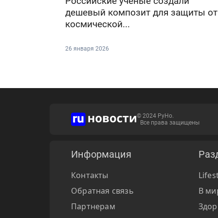
Российские ученые создали
дешевый композит для защиты от
космической...
26 января 2026
© 2024 РуНо.
Все права защищены
Информация
Раз
Контакты
Lifes
Обратная связь
В ми
Партнерам
Здор