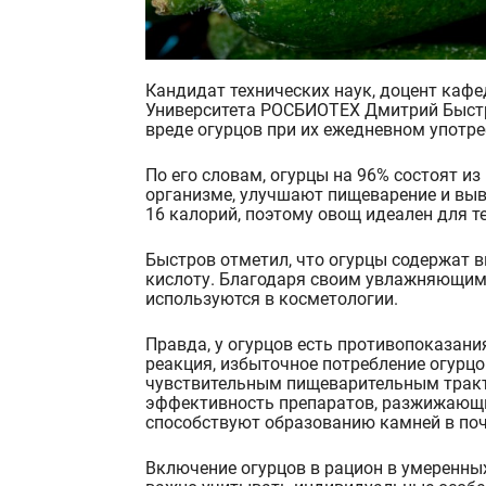
Кандидат технических наук, доцент кафедры индустрии питания, гостиничного бизнеса и сервиса
Университета РОСБИОТЕХ Дмитрий Быст
вреде огурцов при их ежедневном употре
По его словам, огур
цы на 96% состоят и
организме, улучшают пищеварение и выв
16 калорий, поэтому овощ идеален для те
Быстров отметил, что огурцы содержа
т 
кислоту. Благодаря своим увлажняющим
используются в косметологии.
Правда, у огурцов есть противопоказани
реакция, избыточное потребление огурцо
чувствительным пищеварительным тракто
эффективность препаратов, разжижающи
способствуют образованию камней в поч
Включение огурцов в рацион в умеренных