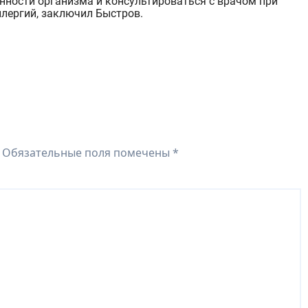
ности организма и консультироваться с в
рачом при
ллергий, заключил Быстров.
Обязательные поля помечены
*