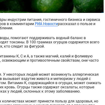
ров в комментарии
РИА Новости
рассказал о пользе и
блении.
з воды, помогают поддерживать водный баланс в
одят токсины. В 100 граммах огурцов содержится всего
х, кто следит за фигурой.
витамины К, С и А, а также магний, калий и фолиевую
, освежающим и противоотечным свойствам, они часто
я. У некоторых людей может возникнуть аллергиче
ская
в вызывает вздутие живота и метеоризм у людей с
м. Витамин К, содержащийся в огурцах, может снижать
х кровь. Огурцы также содержат оксалаты,
которые
ках у людей, склонных к этому заболеванию.
 количествах может принести пользу для здоровья, но