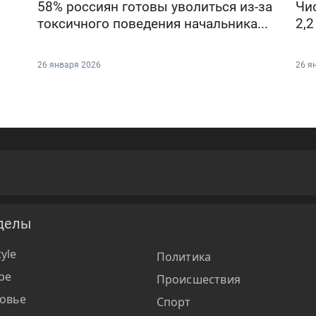
58% россиян готовы уволиться из-за
Чи
токсичного поведения начальника...
2,2
26 января 2026
26 я
делы
tyle
Политика
ре
Происшествия
овье
Спорт