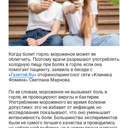
Когда болит горло, мороженое может ее
облегчить. Поэтому врачи разрешают употреблять
холодную пищу при болях в горле, если она
помогает пациенту, заявила в беседе с
«
Газетой.Ru
» оториноларинголог сети «Клиника
Фомина» Светлана Марнова.
По ее словам, мороже
ное не вызывает боль в
г
орле, ее провоцируют вирусы и бактерии.
Употребление мороженого во время болезни
допустимо: это не избавит от инфекции, но
исследования показывают, что оно уменьшает
интенсивность боли. Большинство экспериментов
были не самого лучшего качества и проводилис
ь
на небольшой выборке, но в целом врачи считают,