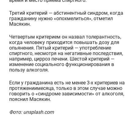
время и место приема спиртного.
Третий критерий — абстинентный синдром, когда
гражданину нужно «опохмелиться», отметил
Масякин.
Четвертым критерием он назвал толерантность,
когда человеку приходится повышать до
зу для
опьянения. Пятый критерий — употребление
спиртного, несмотря на негативные последствия,
например, цирроз печени. Шестой критерий —
изменение социального функционирования в
пользу алкоголя.
Если у гражданина есть не менее 3-х критериев на
протяжении
месяца, только в этом случае можно
говорить о «синдроме зависимости» от алкоголя,
пояснил
Масякин.
Фото: unsplash.com