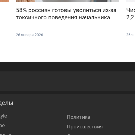
58% россиян готовы уволиться из-за
Чи
токсичного поведения начальника...
2,2
26 января 2026
26 я
делы
tyle
Политика
ре
Происшествия