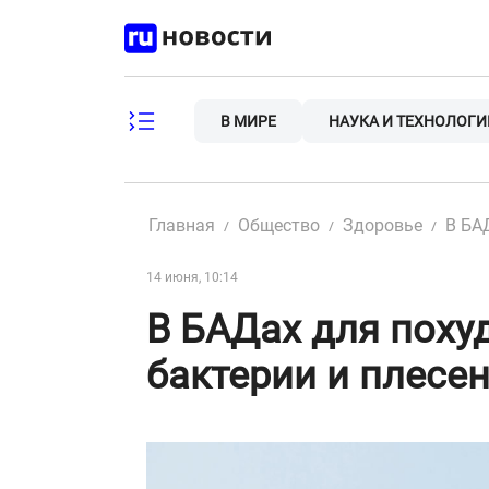
Skip
to
content
В МИРЕ
НАУКА И ТЕХНОЛОГИ
Главная
Общество
Здоровье
В БА
14 июня, 10:14
В БАДах для поху
бактерии и плесе