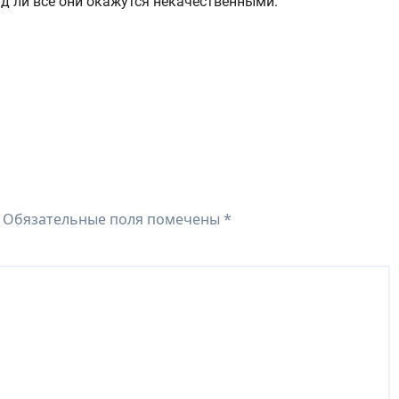
яд ли все они окажутся некачественными.
Обязательные поля помечены
*