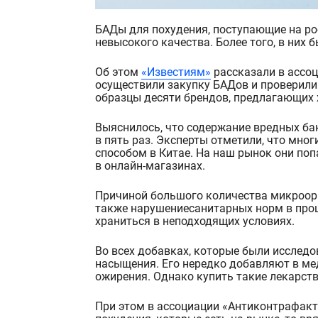
БАДы для похудения, поступающие на российский рынок из-за рубежа, оказались далеко
невысокого качества. Более того, в них
Об этом
«Известиям»
рассказали в ассо
осуществили закупку БАДов и проверили 
образцы десяти брендов, предлагающих
Выяснилось, что содержание вредных ба
в пять раз. Эксперты отметили, что мно
способом в Китае. На наш рынок они поп
в онлайн-магазинах.
Причиной большого количества микроорг
также нарушениесанитарных норм в проц
храниться в неподходящих условиях.
Во всех добавках, которые были исследо
насыщения. Его нередко добавляют в ме
ожирения. Однако купить такие лекарств
При этом в ассоциации «Антиконтрафакт