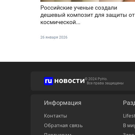
Российские ученые создали
дешевый композит для защиты от
космической...
26 января 2026
© 2024 РуНо.
Все права защищены
Информация
Раз
Контакты
Lifes
Обратная связь
В ми