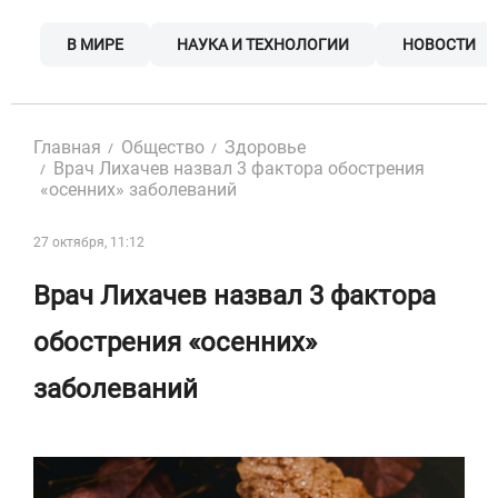
Skip
to
В МИРЕ
НАУКА И ТЕХНОЛОГИИ
НОВОСТИ
content
Главная
Общество
Здоровье
Врач Лихачев назвал 3 фактора обострения
«осенних» заболеваний
27 октября, 11:12
Врач Лихачев назвал 3 фактора
обострения «осенних»
заболеваний