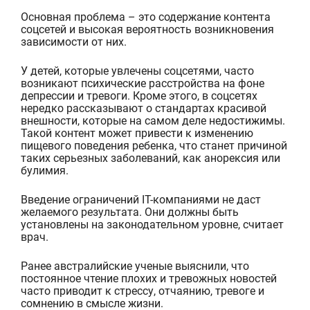
Основная проблема – это содержание контента
соцсетей и высокая вероятность возникновения
зависимости от них.
У детей, которые увлечены соцсетями, часто
возникают психические расстройства на фоне
депрессии и тревоги. Кроме этого, в соцсетях
нередко
рассказывают о стандартах красивой
внешности
, которые на самом деле недостижимы.
Такой контент
может привести
к изменению
пищевого поведения ребенка
, что станет причиной
таких серьезных заболеваний, как
анорекси
я
или
булими
я
.
Введение ограничений
IT
-компаниями не даст
желаемого результата. Они должны быть
установлены на законодательном уровне, считает
врач.
Ранее австралийские ученые
выяснили
, что
постоянное чтение плохи
х
и тревожных новостей
часто приводит к стрессу, отчаянию, тревоге и
сомнению в смысле жизни.